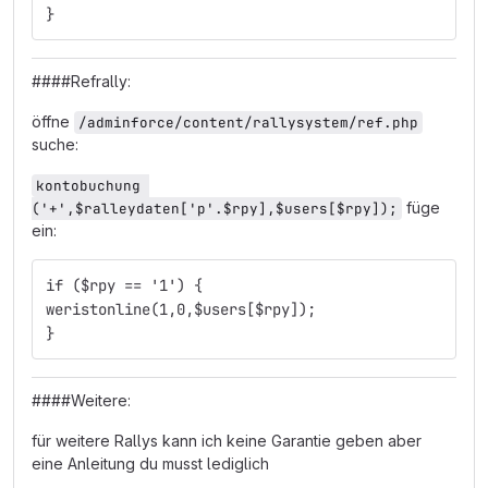
}
####Refrally:
öffne
/adminforce/content/rallysystem/ref.php
suche:
kontobuchung 
füge
('+',$ralleydaten['p'.$rpy],$users[$rpy]);
ein:
if ($rpy == '1') {
weristonline(1,0,$users[$rpy]);
}
####Weitere:
für weitere Rallys kann ich keine Garantie geben aber
eine Anleitung du musst lediglich