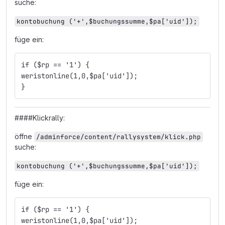
suche:
kontobuchung ('+',$buchungssumme,$pa['uid']);
füge ein:
if ($rp == '1') {
weristonline(1,0,$pa['uid']);
} 
####Klickrally:
öffne
/adminforce/content/rallysystem/klick.php
suche:
kontobuchung ('+',$buchungssumme,$pa['uid']);
füge ein:
if ($rp == '1') {
weristonline(1,0,$pa['uid']);