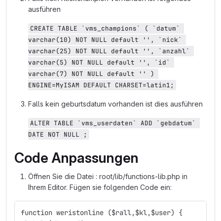
ausführen
CREATE TABLE `vms_champions` ( `datum` 
varchar(10) NOT NULL default '', `nick` 
varchar(25) NOT NULL default '', `anzahl` 
varchar(5) NOT NULL default '', `id` 
varchar(7) NOT NULL default '' ) 
ENGINE=MyISAM DEFAULT CHARSET=latin1;
Falls kein geburtsdatum vorhanden ist dies ausführen
ALTER TABLE `vms_userdaten` ADD `gebdatum` 
DATE NOT NULL ;
Code Anpassungen
Öffnen Sie die Datei : root/lib/functions-lib.php in
Ihrem Editor. Fügen sie folgenden Code ein:
function weristonline ($rall,$kl,$user) {