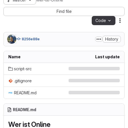
master
Wer-ist-Online
Find file
Code
Act
History
8256e88e
Name
Last update
script-src
.gitignore
README.md
README.md
Wer ist Online