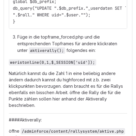
global $db_prefix;
db_query("UPDATE ".$db_prefix."_userdaten SET `wio
".$rall." WHERE uid=".$user."");
}
Füge in die topframe_forced.php und die
entsprechenden Topframes für andere klickraten
unter
folgendes ein:
aktiverally();
weristonline(0,1,$_SESSION['uid']);
Natürlich kannst du die Zahl 1 in eine beliebig andere
ändern dadurch kannst du highforced mit z.b. zwei
klickpunkten bevorzugen. dann braucht es für die Rallys
ebenfalls ein bisschen Arbeit. öffne die Rally die für die
Punkte zählen sollen hier anhand der Aktiverally
beschrieben.
####Aktiverally:
öffne
/adminforce/content/rallysystem/aktive.php