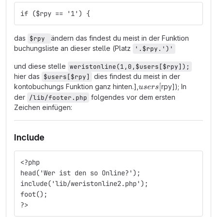
if ($rpy == '1') {
das
ändern das findest du meist in der Funktion
$rpy 
buchungsliste an dieser stelle (Platz
'.$rpy.')'
und diese stelle
weristonline(1,0,$users[$rpy]);
hier das
dies findest du meist in der
$users[$rpy]
users[
[
kontobuchungs Funktion ganz hinten.],
rpy]); In
u
ser
s
der
folgendes vor dem ersten
/lib/footer.php
Zeichen einfügen:
Include
<?php
head('Wer ist den so Online?');
include('lib/weristonline2.php');
foot();
?>