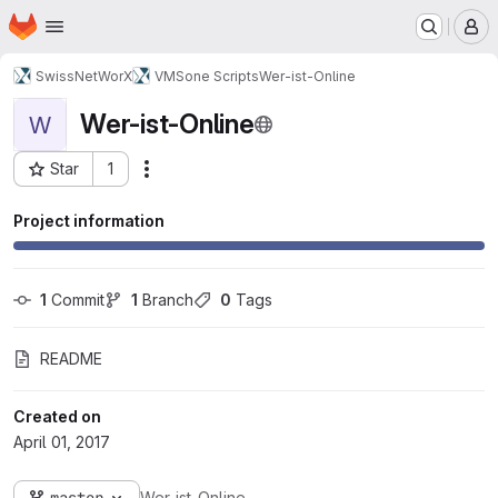
Homepage
Skip to main content
M
SwissNetWorX
VMSone Scripts
Wer-ist-Online
Wer-ist-Online
W
Star
1
Actions
Project ID: 23
Project information
1
 Commit
1
 Branch
0
 Tags
README
Created on
April 01, 2017